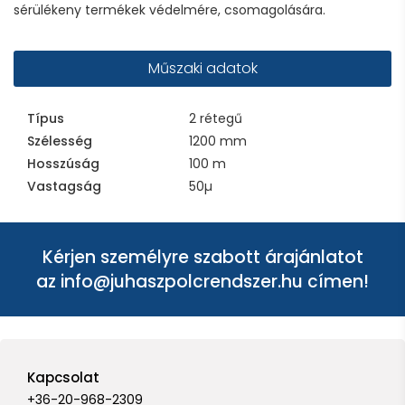
sérülékeny termékek védelmére, csomagolására.
Műszaki adatok
Típus
2 rétegű
Szélesség
1200 mm
Hosszúság
100 m
Vastagság
50µ
Kérjen személyre szabott árajánlatot
az
info@juhaszpolcrendszer.hu
címen!
Kapcsolat
+36-20-968-2309