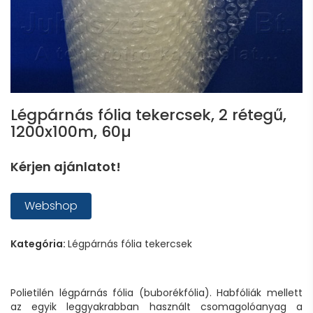
Légpárnás fólia tekercsek, 2 rétegű,
1200x100m, 60µ
Kérjen ajánlatot!
Webshop
Kategória:
Légpárnás fólia tekercsek
Polietilén légpárnás fólia (buborékfólia). Habfóliák mellett
az egyik leggyakrabban használt csomagolóanyag a