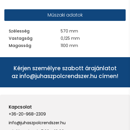
Műszaki adatok
Szélesség
570 mm
Vastagság
0,125 mm
Magasság
1100 mm
Kérjen személyre szabott árajánlatot
az
info@juhaszpolcrendszer.hu
címen!
Kapcsolat
+36-20-968-2309
info@juhaszpolcrendszer.hu