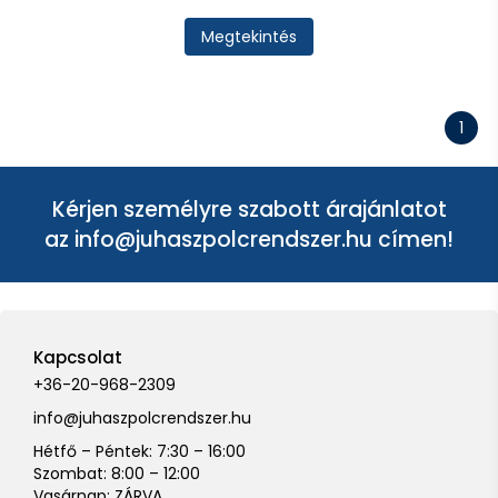
Megtekintés
1
Kérjen személyre szabott árajánlatot
az
info@juhaszpolcrendszer.hu
címen!
Kapcsolat
+36-20-968-2309
info@juhaszpolcrendszer.hu
Hétfő – Péntek: 7:30 – 16:00
Szombat: 8:00 – 12:00
Vasárnap: ZÁRVA