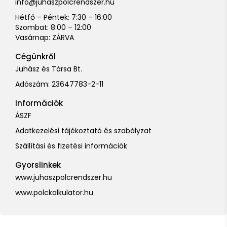
info@juhaszpolcrendszer.hu
Hétfő – Péntek: 7:30 – 16:00
Szombat: 8:00 – 12:00
Vasárnap: ZÁRVA
Cégünkről
Juhász és Társa Bt.
Adószám: 23647783-2-11
Információk
ÁSZF
Adatkezelési tájékoztató és szabályzat
Szállítási és fizetési információk
Gyorslinkek
www.juhaszpolcrendszer.hu
www.polckalkulator.hu