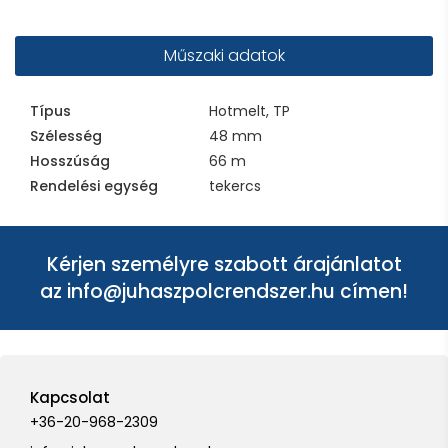
Műszaki adatok
Típus
Hotmelt, TP
Szélesség
48 mm
Hosszúság
66 m
Rendelési egység
tekercs
Kérjen személyre szabott árajánlatot
az
info@juhaszpolcrendszer.hu
címen!
Kapcsolat
+36-20-968-2309