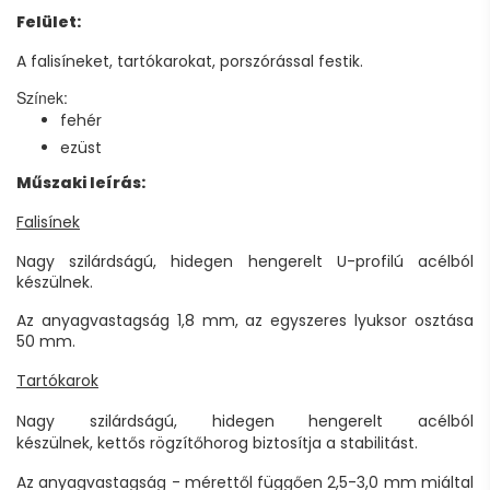
Felület:
A falisíneket, tartókarokat, porszórással festik.
Színek:
fehér
ezüst
Műszaki leírás:
Falisínek
Nagy szilárdságú, hidegen hengerelt U-profilú acélból
készülnek.
Az anyagvastagság 1,8 mm, az egyszeres lyuksor osztása
50 mm.
Tartókarok
Nagy szilárdságú, hidegen hengerelt acélból
készülnek, kettős rögzítőhorog biztosítja a stabilitást.
Az anyagvastagság - mérettől függően 2,5-3,0 mm miáltal