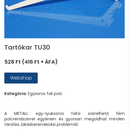
Tartókar TU30
528 Ft (416 Ft + ÁFA)
Webshop
Kategória:
Egysoros fali polc
A METALL egy-lyuksoros falra szerelhető fém
polcrendszerrel egyénien és gyorsan megoldhat minden
tárolási, lakásberendezési problémát.