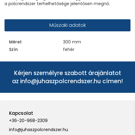
a polcrendszer terhelhetősége jelentősen megnő.
Műszaki adatok
Méret
300 mm
Szín
fehér
Kérjen személyre szabott árajánlatot
az
info@juhaszpolcrendszer.hu
címen!
Kapcsolat
+36-20-968-2309
info@juhaszpolcrendszer.hu