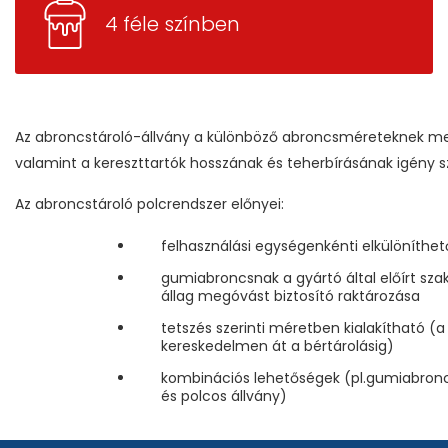
4 féle színben
Az abroncstároló-állvány a különböző abroncsméreteknek me
valamint a kereszttartók hosszának és teherbírásának igény szer
Az abroncstároló polcrendszer előnyei:
felhasználási egységenkénti elkülöníthet
gumiabroncsnak a gyártó által előírt szak
állag megóvást biztosító raktározása
tetszés szerinti méretben kialakítható (a
kereskedelmen át a bértárolásig)
kombinációs lehetőségek (pl.gumiabronc
és polcos állvány)