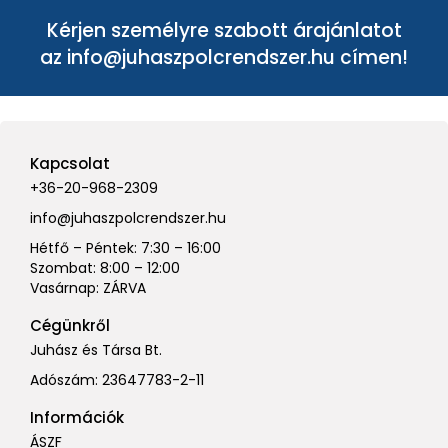
Kérjen személyre szabott árajánlatot
az
info@juhaszpolcrendszer.hu
címen!
Kapcsolat
+36-20-968-2309
info@juhaszpolcrendszer.hu
Hétfő – Péntek: 7:30 – 16:00
Szombat: 8:00 – 12:00
Vasárnap: ZÁRVA
Cégünkről
Juhász és Társa Bt.
Adószám: 23647783-2-11
Információk
ÁSZF