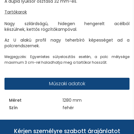
A dupla lyuksor osztása 32 mm-es.
Tartókarok
Nagy szilárdságú, hidegen hengerelt acélból
készülnek, kettős rögzítőkampóval.
Az U alakú profil nagy teherbíró képességet ad a
polcrendszernek.
Megjegyzés: Egyenletes súlyelosztás esetén, a polc mélysége
maximum 3 cm-rel haladhatja meg a tartókar hosszát.
Műszaki adatok
Méret
1280 mm
Szín
fehér
Kérjen személyre szabott árajánlatot