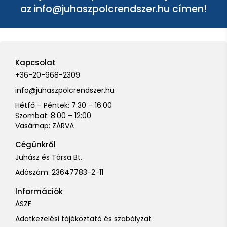
az
info@juhaszpolcrendszer.hu
címen!
Kapcsolat
+36-20-968-2309
info@juhaszpolcrendszer.hu
Hétfő – Péntek: 7:30 – 16:00
Szombat: 8:00 – 12:00
Vasárnap: ZÁRVA
Cégünkről
Juhász és Társa Bt.
Adószám: 23647783-2-11
Információk
ÁSZF
Adatkezelési tájékoztató és szabályzat