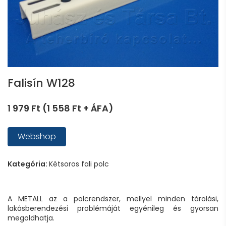
Falisín W128
1 979 Ft (1 558 Ft + ÁFA)
Webshop
Kategória:
Kétsoros fali polc
A METALL az a polcrendszer, mellyel minden tárolási,
lakásberendezési problémáját egyénileg és gyorsan
megoldhatja.