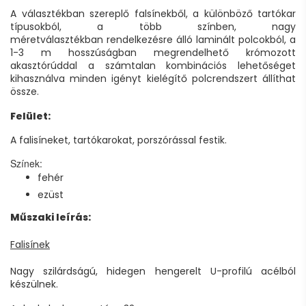
A választékban szereplő falsínekből, a különböző tartókar
típusokból, a több színben, nagy
méretválasztékban rendelkezésre álló laminált polcokból, a
1-3 m hosszúságban megrendelhető krómozott
akasztórúddal a számtalan kombinációs lehetőséget
kihasználva minden igényt kielégítő polcrendszert állíthat
össze.
Felület:
A falisíneket, tartókarokat, porszórással festik.
Színek:
fehér
ezüst
Műszaki leírás:
Falisínek
Nagy szilárdságú, hidegen hengerelt U-profilú acélból
készülnek.