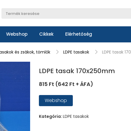
Webshop
Cikkek
Elérhetőség
sakok és zsákok, tömlők
LDPE tasakok
LDPE tasak 1
LDPE tasak 170x250mm
815 Ft (642 Ft + ÁFA)
Webshop
Kategória:
LDPE tasakok