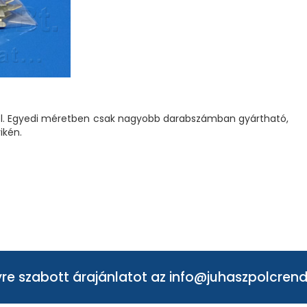
ivitel. Egyedi méretben csak nagyobb darabszámban gyártható,
ikén.
re szabott árajánlatot az
info@juhaszpolcrend