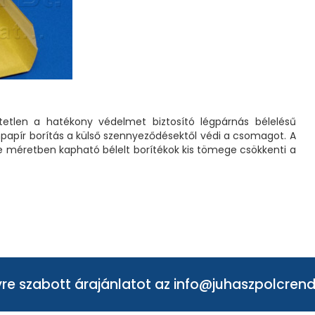
tetlen a hatékony védelmet biztosító légpárnás bélelésű
onpapír borítás a külső szennyeződésektől védi a csomagot. A
le méretben kapható bélelt borítékok kis tömege csökkenti a
re szabott árajánlatot az
info@juhaszpolcrend