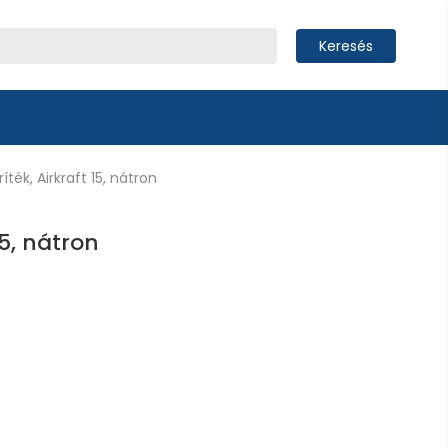
Keresés
ték, Airkraft 15, nátron
15, nátron