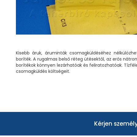
Kisebb áruk, áruminták csomagküldéséhez nélkülözhe
boríték. A rugalmas belső réteg ütésektől, az erős nátr
borítékok könnyen lezárhatóak és feliratozhatóak. Tízfé
csomagküldés költségeit.
Kérjen személy