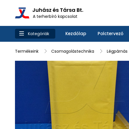
Juhász és Társa Bt.
A terherbíró kapcsolat
Kezdőlap
Polctervező
Kategóriák
Termékeink
Csomagolástechnika
Légpárnás f