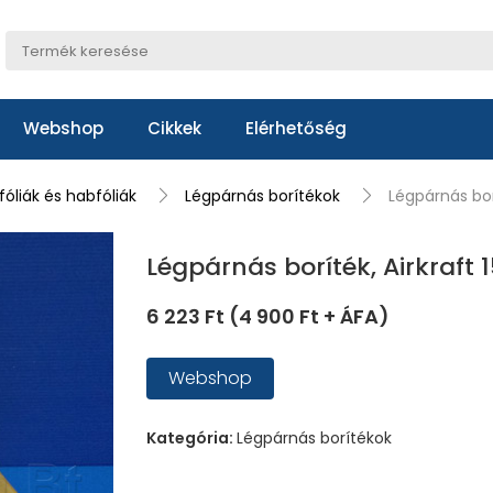
Webshop
Cikkek
Elérhetőség
óliák és habfóliák
Légpárnás borítékok
Légpárnás borí
Légpárnás boríték, Airkraft 
6 223 Ft (4 900 Ft + ÁFA)
Webshop
Kategória:
Légpárnás borítékok