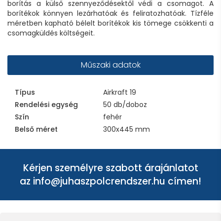
borítás a külső szennyeződésektől védi a csomagot. A
borítékok könnyen lezárhatóak és feliratozhatóak. Tízféle
méretben kapható bélelt borítékok kis tömege csökkenti a
csomagküldés költségeit.
Műszaki adatok
Típus
Airkraft 19
Rendelési egység
50 db/doboz
Szín
fehér
Belső méret
300x445 mm
Kérjen személyre szabott árajánlatot
az
info@juhaszpolcrendszer.hu
címen!