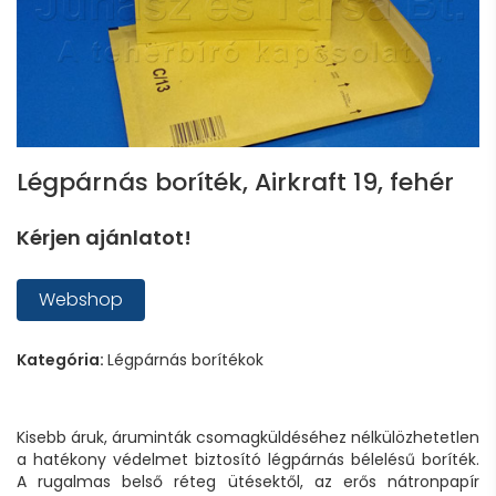
Légpárnás boríték, Airkraft 19, fehér
Kérjen ajánlatot!
Webshop
Kategória:
Légpárnás borítékok
Kisebb áruk, áruminták csomagküldéséhez nélkülözhetetlen
a hatékony védelmet biztosító légpárnás bélelésű boríték.
A rugalmas belső réteg ütésektől, az erős nátronpapír