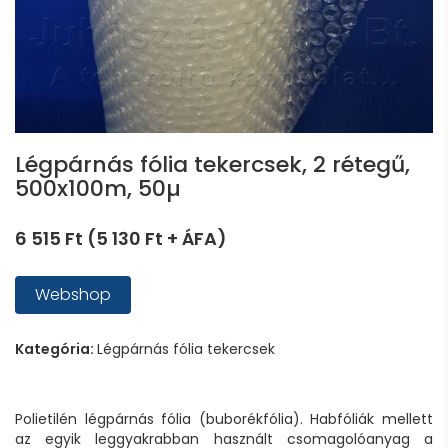
Légpárnás fólia tekercsek, 2 rétegű,
500x100m, 50µ
6 515 Ft (5 130 Ft + ÁFA)
Webshop
Kategória:
Légpárnás fólia tekercsek
Polietilén légpárnás fólia (buborékfólia). Habfóliák mellett
az egyik leggyakrabban használt csomagolóanyag a