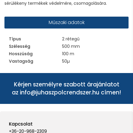
sérülékeny termékek védelmére, csomagolására.
Műszaki adatok
Típus
2 rétegű
Szélesség
500 mm
Hosszúság
100 m
Vastagság
50µ
Kérjen személyre szabott árajánlatot
az
info@juhaszpolcrendszer.hu
címen!
Kapcsolat
+36-20-968-2309