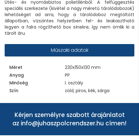
Ütés- és nyomásbiztos polietilénből. A felfüggesztés
speciális szerkezete (kivétel a nagy méretű tárolódobozok)
lehetőséget ad arra, hogy a tárolódoboz megtöltött
állapotban, vízszintes helyzetben fel- és leakasztható
legyen a falra rögzíthető box sínekre, így nem ömlik ki a
tárolt áru.
Műszaki adatok
Méret
230x150x130 mm
Anyag
PP
Minőség
I. osztály
Szín
zöld, piros, kék, sárga
Kérjen személyre szabott árajánlatot
az
info@juhaszpolcrendszer.hu
címen!