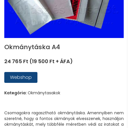
Okmánytáska A4
24 765 Ft (19 500 Ft + ÁFA)
Webshop
Kategória:
Okmánytasakok
Csomagokra ragasztható okmánytáska. Amennyiben nem
szeretné, hogy a fontos okmányok elvesszenek, használjon
okmánytáskát, mely többféle méretben védi az iratokat a