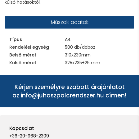
külső hatásoktól.
Műszaki adatok
Típus
A4
Rendelési egység
500 db/doboz
Belső méret
310x230mm
Külső méret
325x235+25 mm
Kérjen személyre szabott árajánlatot
az
info@juhaszpolcrendszer.hu
címen!
Kapcsolat
+36-20-968-2309