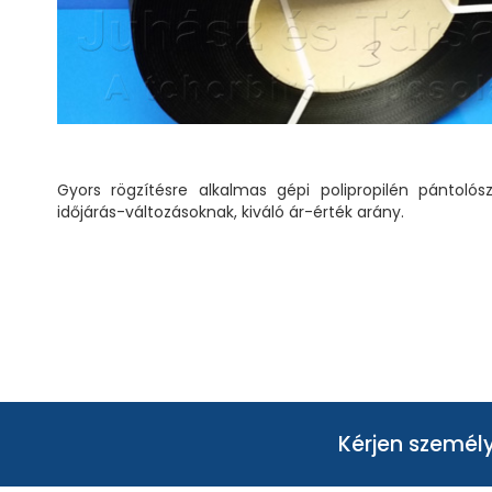
Gyors rögzítésre alkalmas gépi polipropilén pántolósz
időjárás-változásoknak, kiváló ár-érték arány.
Kérjen személy