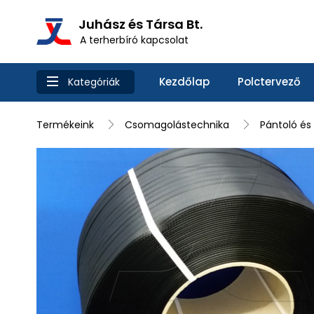
Juhász és Társa Bt.
A terherbíró kapcsolat
Kezdőlap
Polctervező
Kategóriák
Termékeink
Csomagolástechnika
Pántoló és