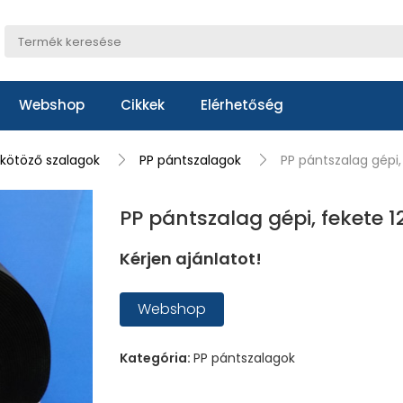
Webshop
Cikkek
Elérhetőség
 kötöző szalagok
PP pántszalagok
PP pántszalag gépi
PP pántszalag gépi, fekete
Kérjen ajánlatot!
Webshop
Kategória:
PP pántszalagok