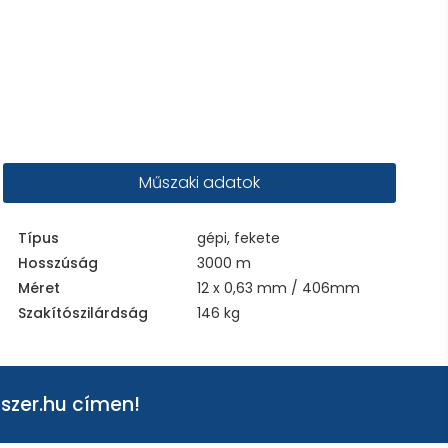
Műszaki adatok
Típus
gépi, fekete
Hosszúság
3000 m
Méret
12 x 0,63 mm / 406mm
Szakítószilárdság
146 kg
szer.hu
címen!