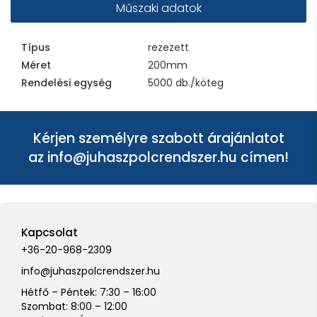
Műszaki adatok
Típus
rezezett
Méret
200mm
Rendelési egység
5000 db./köteg
Kérjen személyre szabott árajánlatot
az
info@juhaszpolcrendszer.hu
címen!
Kapcsolat
+36-20-968-2309
info@juhaszpolcrendszer.hu
Hétfő – Péntek: 7:30 – 16:00
Szombat: 8:00 – 12:00