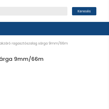
Keresés
akzáró ragasztószalag sárga 9mm/66m
 sárga 9mm/66m