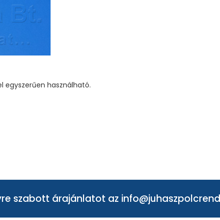
el egyszerűen használható.
re szabott árajánlatot az
info@juhaszpolcrend