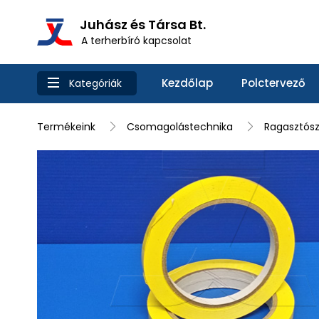
Juhász és Társa Bt.
A terherbíró kapcsolat
Kezdőlap
Polctervező
Kategóriák
Termékeink
Csomagolástechnika
Ragasztósz